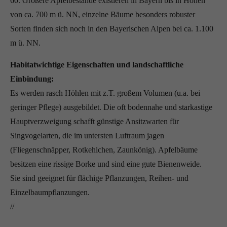
60. Größere Apfelbestände existieren in Bayern bis in Höhen
von ca. 700 m ü. NN, einzelne Bäume besonders robuster
Sorten finden sich noch in den Bayerischen Alpen bei ca. 1.100
m ü. NN.
Habitatwichtige Eigenschaften und landschaftliche
Einbindung:
Es werden rasch Höhlen mit z.T. großem Volumen (u.a. bei
geringer Pflege) ausgebildet. Die oft bodennahe und starkastige
Hauptverzweigung schafft günstige Ansitzwarten für
Singvogelarten, die im untersten Luftraum jagen
(Fliegenschnäpper, Rotkehlchen, Zaunkönig). Apfelbäume
besitzen eine rissige Borke und sind eine gute Bienenweide.
Sie sind geeignet für flächige Pflanzungen, Reihen- und
Einzelbaumpflanzungen.
//