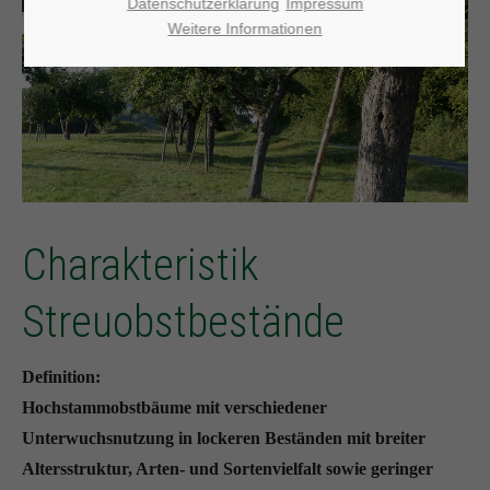
Datenschutzerklärung
Impressum
Weitere Informationen
Charakteristik
Streuobstbestände
Definition:
Hochstammobstbäume mit verschiedener
Unterwuchsnutzung in lockeren Beständen mit breiter
Altersstruktur, Arten- und Sortenvielfalt sowie geringer