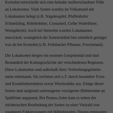
Kernobst entwickelte sich eine beinahe unüberschaubare Fülle
an Lokalsorten. Viele Sorten wurden im Volksmund mit
Lokalnamen belegt (z.B. Nägelesapfel, Pfaffenhofer
Schmelzling, Röhrlesbirne, Crassanerl, Gelbe Wadelbirne,
Weingifterin). Auch bei Steinobst wurden Lokalnamen
entwickelt, wenngleich die Sortenvielfalt hier erheblich geringer
war als bei Kernobst (z.B. Feilnbacher Pflaume, Froschmaul).
Die Lokalsorten bergen ein enormes Genpotential und sind
Bestandteil der Kulturgeschichte der verschiedenen Regionen.
Diese Lokalsorten sind außerhalb ihres Verbreitungsgebietes
meist unbekannt. Sie zeichnen sich z.T. durch besondere Frost-
und Krankheitsresistenz sowie Wuchsstärke aus. Einige dieser
Sorten sind aufgrund sorteneigener verzögerter Blühtermine an
Spätfröste angepasst. Bei Prunus-Arten kam es neben der
züchterischen Bearbeitung der Sorten zu einer Vielzahl von
spontanen Einkreuzungen mit Wildobstarten. Daraus entstanden