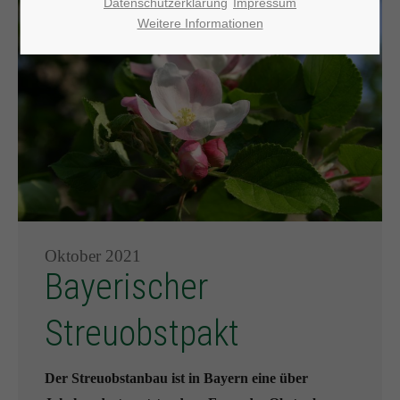
Datenschutzerklärung
Impressum
Weitere Informationen
Oktober 2021
Bayerischer
Streuobstpakt
Der Streuobstanbau ist in Bayern eine über