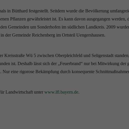
 in Bütthard festgestellt. Seitdem wurde die Bevölkerung umfangreich 
allenen Pflanzen gewährleistet ist. Es kann davon ausgegangen werden
 in den Gemeinden um Sonderhofen im südlichen Landkreis. 2009 wurde
ch in der Gemeinde Reichenberg im Ortsteil Uengershausen.
 Kreisstraße Wü 5 zwischen Oberpleichfeld und Seligenstadt standen, h
nden ist. Deshalb lässt sich der „Feuerbrand“ nur bei Mitwirkung der
ch. Nur eine rigorose Bekämpfung durch konsequente Schnittmaßnahme
 für Landwirtschaft unter
www.lfl.bayern.de
.