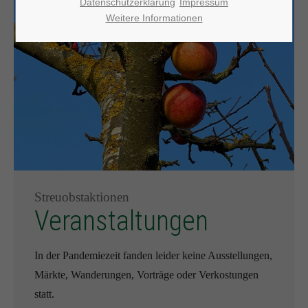
Datenschutzerklärung
Impressum
Weitere Informationen
Streuobstaktionen
Veranstaltungen
In der Pandemiezeit fanden leider keine Ausstellungen,
Märkte, Wanderungen, Vorträge oder Verkostungen
statt.