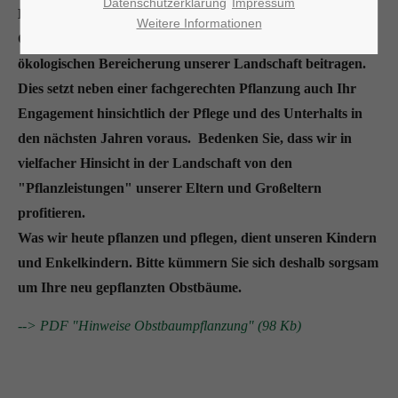
Datenschutzerklärung
Impressum
Es ist uns ein besonderes Anliegen, dass die gepflanzten
Weitere Informationen
Obstbäume langfristig zu einer ästhetischen und
ökologischen Bereicherung unserer Landschaft beitragen.
Dies setzt neben einer fachgerechten Pflanzung auch Ihr
Engagement hinsichtlich der Pflege und des Unterhalts in
den nächsten Jahren voraus. Bedenken Sie, dass wir in
vielfacher Hinsicht in der Landschaft von den
"Pflanzleistungen" unserer Eltern und Großeltern
profitieren.
Was wir heute pflanzen und pflegen, dient unseren Kindern
und Enkelkindern. Bitte kümmern Sie sich deshalb sorgsam
um Ihre neu gepflanzten Obstbäume.
--> PDF "Hinweise Obstbaumpflanzung" (98 Kb)