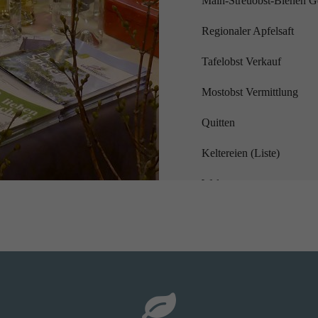
Main-Streuobst-Bienen G
Regionaler Apfelsaft
Tafelobst Verkauf
Mostobst Vermittlung
Quitten
Keltereien (Liste)
Walnuss
Brennereien