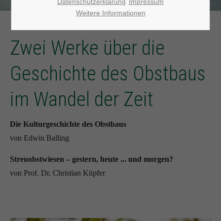
Datenschutzerklärung
Impressum
Weitere Informationen
Zwei Werke über die
Geschichte des Obstbaus
im Wandel der Zeit
Die Kulturgeschichte des Obstbaus
von Edwin Balling
Streuobstwiesen – gestern, heute ... und morgen?
von Prof. Dr. Christian Küpfer